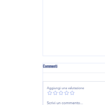
Commenti
Aggiungi una valutazione
17. Come prepararsi alla visita
Scrivi un commento...