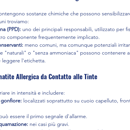
 contengono sostanze chimiche che possono sensibilizzare 
uni troviamo:
na (PPD):
 uno dei principali responsabili, utilizzato per fi
ltro componente frequentemente implicato.
nservanti:
 meno comuni, ma comunque potenziali irritant
ite "naturali" o "senza ammoniaca" possono contenere al
leggere l'etichetta.
atite Allergica da Contatto alle Tinte
iare in intensità e includere:
gonfiore:
 localizzati soprattutto su cuoio capelluto, fron
può essere il primo segnale d'allarme.
squamazione:
 nei casi più gravi.