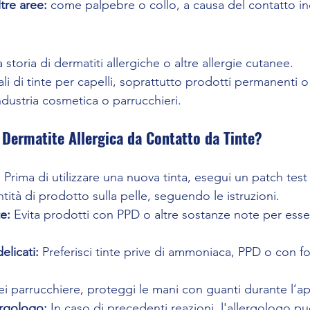
tre aree:
 come palpebre o collo, a causa del contatto in
storia di dermatiti allergiche o altre allergie cutanee.
uali di tinte per capelli, soprattutto prodotti permanenti 
industria cosmetica o parrucchieri.
 Dermatite Allergica da Contatto da Tinte?
:
 Prima di utilizzare una nuova tinta, esegui un patch tes
tità di prodotto sulla pelle, seguendo le istruzioni.
e:
 Evita prodotti con PPD o altre sostanze note per esse
elicati:
 Preferisci tinte prive di ammoniaca, PPD o con f
ei parrucchiere, proteggi le mani con guanti durante l’ap
ergologo:
 In caso di precedenti reazioni, l'allergologo pu