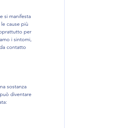
e si manifesta 
 le cause più 
oprattutto per 
amo i sintomi, 
 da contatto 
una sostanza 
 può diventare 
ta: 