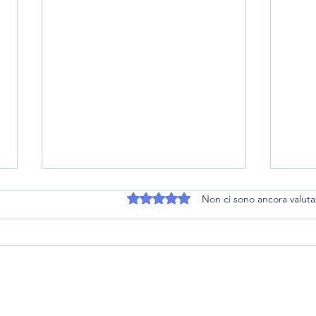
Valutazione 0 stelle su 5.
Non ci sono ancora valuta
14. P
16. Caduta di capelli durante la