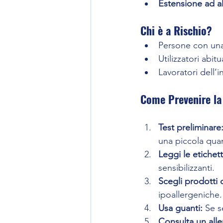
Estensione ad al
Chi è a Rischio?
Persone con una 
Utilizzatori abit
Lavoratori dell’
Come Prevenire la
Test preliminare
una piccola quan
Leggi le etichett
sensibilizzanti.
Scegli prodotti d
ipoallergeniche.
Usa guanti:
 Se s
Consulta un all