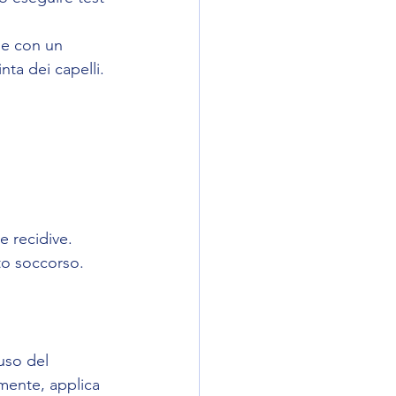
rne con un 
nta dei capelli.
e recidive.
nto soccorso.
uso del 
mente, applica 