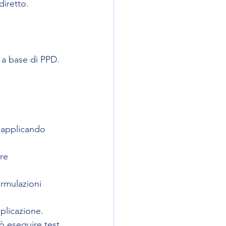
diretto.
o a base di PPD.
t applicando 
re 
ormulazioni 
plicazione.
ò eseguire test 